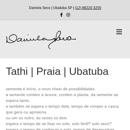
Daniela Seco | Ubatuba SP |
(12) 98220 3255
F
I
a
n
c
s
e
t
b
a
M
o
g
e
o
r
n
k
a
m
u
Tathi | Praia | Ubatuba
semente é início, o novo cheio de possibilidades.
a semente contém a árvore, contém a planta. da semente se
espera tanto. .
e também se espera o tempo dela, tempo de romper a casca
que gera ou aprisiona.
ou um ou outro, às vezes os dois.
espera o tempo de se fixar no solo, solo fértil? solo seco?
espera o tempo de conhecer o solo. tempo de desenvolver.