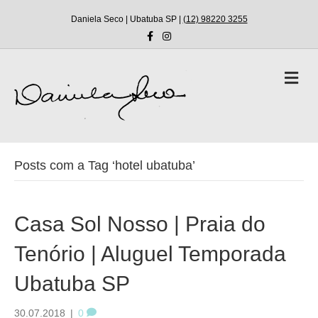
Daniela Seco | Ubatuba SP |
(12) 98220 3255
F
I
a
n
c
s
e
t
b
a
M
o
g
e
o
r
n
k
a
m
u
Posts com a Tag ‘hotel ubatuba’
Casa Sol Nosso | Praia do
Tenório | Aluguel Temporada
Ubatuba SP
30.07.2018
|
0