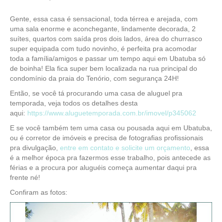
Gente, essa casa é sensacional, toda térrea e arejada, com
uma sala enorme e aconchegante, lindamente decorada, 2
suítes, quartos com saída pros dois lados, área do churrasco
super equipada com tudo novinho, é perfeita pra acomodar
toda a família/amigos e passar um tempo aqui em Ubatuba só
de boinha! Ela fica super bem localizada na rua principal do
condomínio da praia do Tenório, com segurança 24H!
Então, se você tá procurando uma casa de aluguel pra
temporada, veja todos os detalhes desta
aqui:
https://www.aluguetemporada.com.br/imovel/p345062
E se você também tem uma casa ou pousada aqui em Ubatuba,
ou é corretor de imóveis e precisa de fotografias profissionais
pra divulgação,
entre em contato e solicite um orçamento
, essa
é a melhor época pra fazermos esse trabalho, pois antecede as
férias e a procura por aluguéis começa aumentar daqui pra
frente né!
Confiram as fotos: